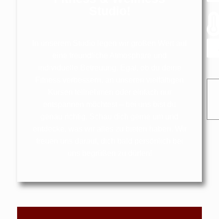
Studio!
In unserem Studio legen wir großen Wert auf
eine freundliche Atmosphäre und
individuelle Betreuung. Egal, ob du deine
Fitness verbessern, an unseren vielfältigen
Kursen teilnehmen oder einfach nur
entspannen möchtest – bei uns bist du
genau richtig. Schau dich gerne um und
entdecke, was wir alles zu bieten haben. Wir
freuen uns darauf, dich bald persönlich bei
uns begrüßen zu dürfen!